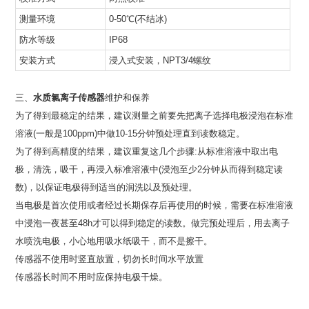
测量环境
0-50℃(不结冰)
防水等级
IP68
安装方式
浸入式安装，NPT3/4螺纹
三、
水质氯离子传感器
维护和保养
为了得到最稳定的结果，建议测量之前要先把离子选择电极浸泡在标准
溶液(一般是100ppm)中做10-15分钟预处理直到读数稳定。
为了得到高精度的结果，建议重复这几个步骤:从标准溶液中取出电
极，清洗，吸干，再浸入标准溶液中(浸泡至少2分钟从而得到稳定读
数)，以保证电极得到适当的润洗以及预处理。
当电极是首次使用或者经过长期保存后再使用的时候，需要在标准溶液
中浸泡一夜甚至48h才可以得到稳定的读数。做完预处理后，用去离子
水喷洗电极，小心地用吸水纸吸干，而不是擦干。
传感器不使用时竖直放置，切勿长时间水平放置
传感器长时间不用时应保持电极干燥。