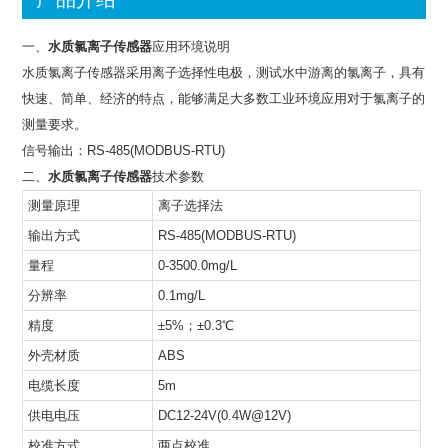
一、
水质氯离子传感器
应用环境说明
水质氯离子传感器采用离子选择性电极，测试水中游离的氯离子，具有
快速、简单、经济的特点，能够满足大多数工业环境应用对于氯离子的
测量要求。
信号输出：RS-485(MODBUS-RTU)
二、
水质氯离子传感器
技术参数
测量原理
离子选择法
输出方式
RS-485(MODBUS-RTU)
量程
0-3500.0mg/L
分辨率
0.1mg/L
精度
±5%；±0.3℃
外壳材质
ABS
电缆长度
5m
供电电压
DC12-24V(0.4W@12V)
校准方式
两点校准