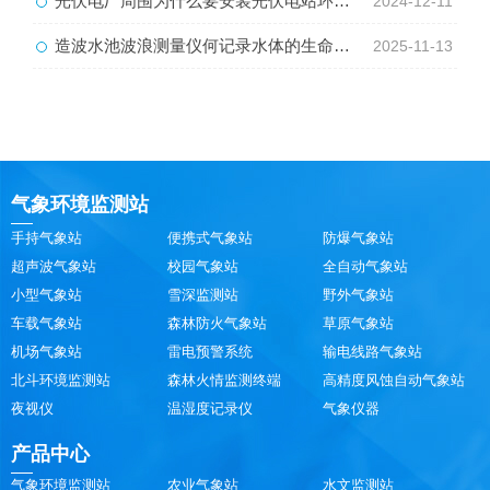
光伏电厂周围为什么要安装光伏电站环境监测系统？
2024-12-11
造波水池波浪测量仪何记录水体的生命律动？
2025-11-13
气象环境监测站
手持气象站
便携式气象站
防爆气象站
超声波气象站
校园气象站
全自动气象站
小型气象站
雪深监测站
野外气象站
车载气象站
森林防火气象站
草原气象站
机场气象站
雷电预警系统
输电线路气象站
北斗环境监测站
森林火情监测终端
高精度风蚀自动气象站
夜视仪
温湿度记录仪
气象仪器
产品中心
气象环境监测站
农业气象站
水文监测站