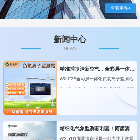
查看更多+
新闻中心
NEWS
精准捕捉清新空气，全彩屏一体化负氧离子监测站量化生态优势
WX-FZ5全彩屏一体化负氧离子监测站
最大的特色就是一体化集成设计，彻底
改变了传统监测设备零散、繁琐的布局
模式。传统监测设备大多是传感器、主
机、显示屏分体组装，设备线路杂乱、
精细化气象监测新利器！雨雾滴谱仪精准识别各类雨雪雾天气
占地面积大，···
WX-YD1雨雾滴谱仪是一款专注于微观