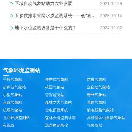
区域自动气象站助力农业发展
2021-12-29
五参数排水管网水质监测系统——会“尝污水”的机器
2025-10-14
地下水位监测设备是干什么的？
2024-12-02
气象环境监测站
手持气象站
便携式气象站
防爆气象站
超声波气象站
校园气象站
全自动气象站
小型气象站
雪深监测站
野外气象站
车载气象站
森林防火气象站
草原气象站
机场气象站
雷电预警系统
输电线路气象站
北斗环境监测站
森林火情监测终端
高精度风蚀自动气象站
夜视仪
温湿度记录仪
气象仪器