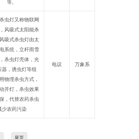
等。
杀虫灯又称物联网
，风吸式太阳能杀
风吸式杀虫灯由太
电系统，立杆雨雪
，杀虫灯壳体，光
电议
万象系
应器，诱虫灯等组
用物理杀虫方式，
动开灯，杀虫效果
保，代替农药杀虫
减少农药污染
页
尾页