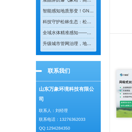
智能感知地质形变！GNSS位移监测系统守护全域地质安全
科技守护松林生态：松材线虫病检测仪助力林业精准防疫
全域水体精准感知——多普勒流速仪重塑水流测速新模式
升级城市管网治理，地下管网水文监测系统实现精细化管控
联系我们
山东万象环境科技有限公
司
联系人：刘经理
联系电话：13276362033
QQ:1294284350