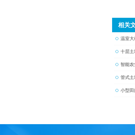
相关
温室大
十层土
智能农
管式土
小型田