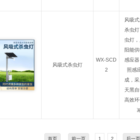
风吸式
杀虫灯
虫灯，
阳能供
WX-SCD
感应器
风吸式杀虫灯
2
照感
成，采
天黑自
高效环
首页
前一页
1
2
后一