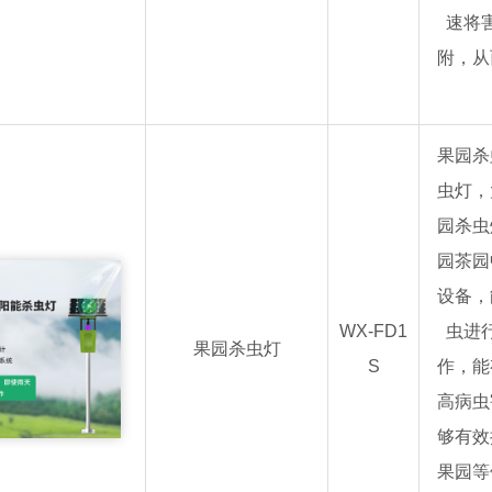
速将
附，从
果园杀
虫灯，
园杀虫
园茶园
设备，
WX-FD1
虫进
果园杀虫灯
S
作，能
高病虫
够有效
果园等