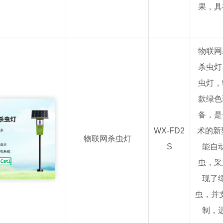
果，具
物联网
杀虫灯
虫灯，
款绿色
备，是
WX-FD2
术的新
物联网杀虫灯
S
能自
虫，采
现了
虫，并
制，