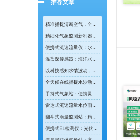
推荐文章
精准捕捉清新空气，全彩屏一体化负氧离子监测站量化生态优势
精细化气象监测新利器！雨雾滴谱仪精准识别各类雨雪雾天气
便携式流速流量仪：水文野外勘测的便携智能检测利器
温盐深传感器：海洋水环境智能监测的核心感知设备
以科技感知水情波动，河道水位监测站守护流域河道安全
全天候在线捕捉水沙动态，智能光电测沙仪守护水域水沙安全
手持式气象站：便携灵活的移动式气象监测智能设备
雷达式流速流量水位雨量监测站：全域水文智慧监测一体化设备
翻斗式雨量监测站：精准把控雨情的水利水文监测设备
便携式EL检测仪：光伏组件隐形缺陷的移动检测利器
液晶屏防爆气象站：高危场景专用的智能化气象监测设备