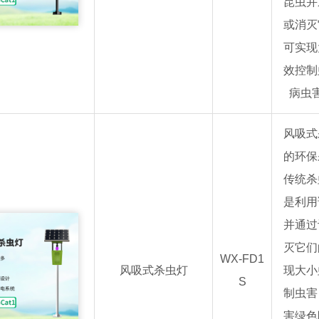
昆虫并
或消灭
可实现
效控制
病虫
风吸式
的环保
传统杀
是利用
并通过
灭它们
WX-FD1
风吸式杀虫灯
现大小
S
制虫害
害绿色