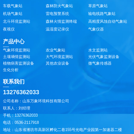
车载气象站
森林防火气象站
草原气象站
机场气象站
雷电预警系统
输电线路气象站
北斗环境监测站
森林火情监测终端
高精度风蚀自动气象站
夜视仪
温湿度记录仪
气象仪器
产品中心
气象环境监测站
农业气象站
水文监测站
土壤墒情监测站
大气环境监测站
光伏气象监测设备
植物病害监测设备
其他农业设备
微气象传感器
生化分析
联系我们
13276362033
公司名称：山东万象环境科技有限公司
联系人：刘经理
手机：13276362033
电话：0536-2117918
地址：山东省潍坊市高新区孵化二巷155号光电产业园第一加速器二楼