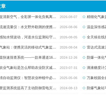
文章
清新空气，全彩屏一体化负氧离子监测站量化生态优势
精细化气象监测新
2026-08-07
速流量仪：水文野外勘测的便携智能检测利器
温盐深传感器
2026-08-06
知水情波动，河道水位监测站守护流域河道安全
全天候在线捕捉水
2026-08-05
象站：便携灵活的移动式气象监测智能设备
雷达式流速流量水
2026-08-04
快速筛查系统——一款单通道16孔荧光定量pcr仪
防爆一体化
2024-12-26
农业气象站是怎么帮助农业防灾减灾的？
滴液糖度计
2023-07-31
自动监测仪：智慧农业种植中必不可少的一项设备
万象校园全
2025-05-06
警监测系统提高了主动防御雷电灾害的能力
防爆气象站
2024-08-13