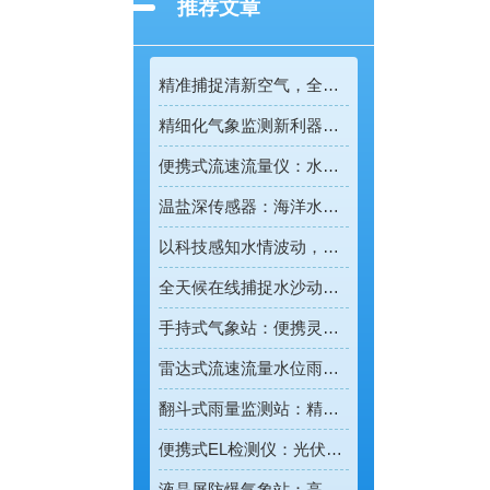
推荐文章
精准捕捉清新空气，全彩屏一体化负氧离子监测站量化生态优势
精细化气象监测新利器！雨雾滴谱仪精准识别各类雨雪雾天气
便携式流速流量仪：水文野外勘测的便携智能检测利器
温盐深传感器：海洋水环境智能监测的核心感知设备
以科技感知水情波动，河道水位监测站守护流域河道安全
全天候在线捕捉水沙动态，智能光电测沙仪守护水域水沙安全
手持式气象站：便携灵活的移动式气象监测智能设备
雷达式流速流量水位雨量监测站：全域水文智慧监测一体化设备
翻斗式雨量监测站：精准把控雨情的水利水文监测设备
便携式EL检测仪：光伏组件隐形缺陷的移动检测利器
液晶屏防爆气象站：高危场景专用的智能化气象监测设备