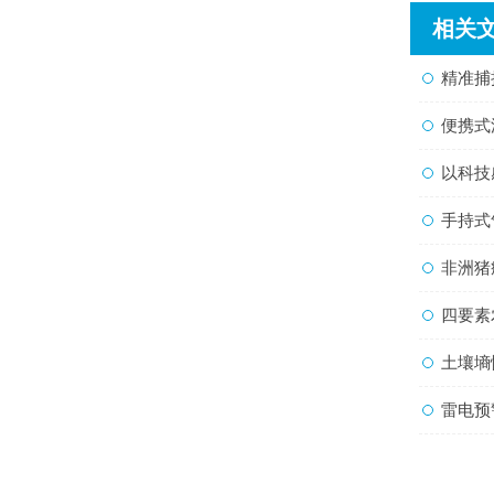
相关
精准捕捉
便携式流
以科技感
手持式气
非洲猪瘟
四要素
土壤墒情
雷电预