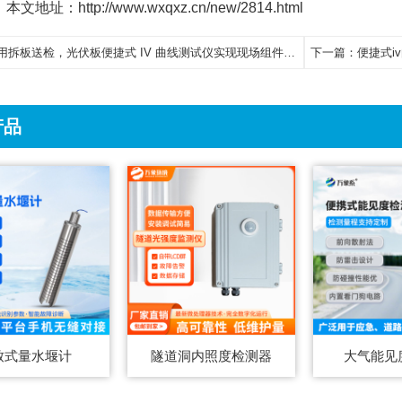
本文地址：http://www.wxqxz.cn/new/2814.html
用拆板送检，光伏板便捷式 IV 曲线测试仪实现现场组件性能速查
下一篇：
便捷式i
产品
致式量水堰计
隧道洞内照度检测器
大气能见