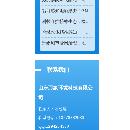
智能感知地质形变！GNSS位移监测系统守护全域地质安全
科技守护松林生态：松材线虫病检测仪助力林业精准防疫
全域水体精准感知——多普勒流速仪重塑水流测速新模式
升级城市管网治理，地下管网水文监测系统实现精细化管控
联系我们
山东万象环境科技有限公
司
联系人：刘经理
联系电话：13276362033
QQ:1294284350