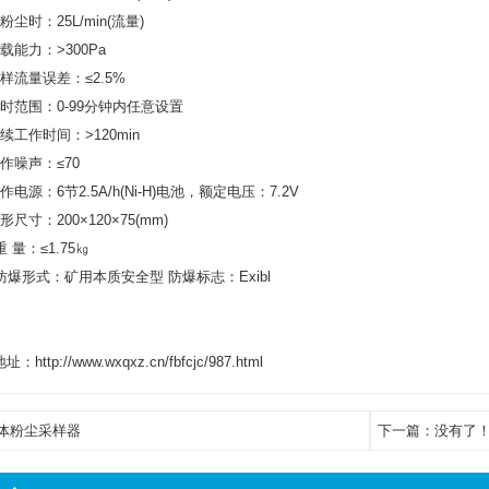
粉尘时：25L/min(流量)
载能力：>300Pa
样流量误差：≤2.5%
时范围：0-99分钟内任意设置
续工作时间：>120min
作噪声：≤70
作电源：6节2.5A/h(Ni-H)电池，额定电压：7.2V
形尺寸：200×120×75(mm)
重 量：≤1.75㎏
防爆形式：矿用本质安全型 防爆标志：Exibl
：http://www.wxqxz.cn/fbfcjc/987.html
体粉尘采样器
下一篇：没有了