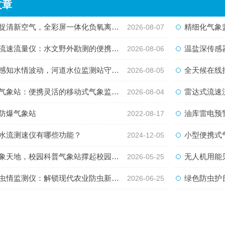
文章
清新空气，全彩屏一体化负氧离子监测站量化生态优势
精细化气象监测新
2026-08-07
速流量仪：水文野外勘测的便携智能检测利器
温盐深传感器
2026-08-06
知水情波动，河道水位监测站守护流域河道安全
全天候在线捕捉水
2026-08-05
象站：便携灵活的移动式气象监测智能设备
雷达式流速流量水
2026-08-04
防爆气象站
油库雷电预警系统-
2022-08-17
水流测速仪有哪些功能？
小型便携式气
2024-12-05
天地，校园科普气象站撑起校园科学启蒙课堂
无人机用能见
2026-05-25
虫情监测仪：解锁现代农业防虫新方式
绿色防虫护良
2026-06-25