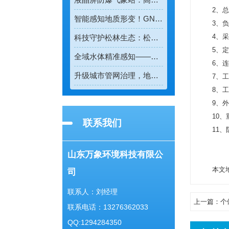
2、总
智能感知地质形变！GNSS位移监测系统守护全域地质安全
3、负
4、采
科技守护松林生态：松材线虫病检测仪助力林业精准防疫
5、定
全域水体精准感知——多普勒流速仪重塑水流测速新模式
6、连
升级城市管网治理，地下管网水文监测系统实现精细化管控
7、工
8、工
9、外
10、
联系我们
11、
山东万象环境科技有限公
本文地址
司
联系人：刘经理
上一篇：
个
联系电话：13276362033
QQ:1294284350