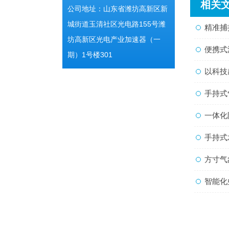
相关
公司地址：山东省潍坊高新区新
城街道玉清社区光电路155号潍
精准捕捉
坊高新区光电产业加速器（一
便携式流
期）1号楼301
以科技感
手持式气
一体化
手持式
方寸气象
智能化