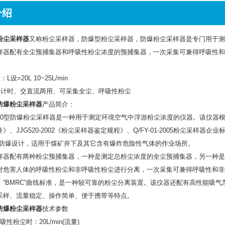
介绍
粉尘采样器
又称粉尘采样器，防爆型粉尘采样器，防爆粉尘采样器是专门用于测
样器配有全尘预捕集器和呼吸性粉尘浓度的预捕集器，一次采集可兼得呼吸性和
。
L设=20L 10~25L/min
子计时、交直流两用、可采集全尘、呼吸性粉尘
防爆粉尘采样器
产品简介：
Z20型防爆粉尘采样器是一种用于测定环境空气中浮游粉尘浓度的仪器。该仪器根据M
》、JJG520-2002《粉尘采样器鉴定规程》、Q/FY-01-2005粉尘采样器企业标准及
)防爆设计，适用于煤矿井下及其它含有爆炸危险性气体的作业场所。
样器配有两种粉尘预捕集器，一种是测定总粉尘浓度的全尘预捕集器，另一种是
对危害人体的呼吸性粉尘和非呼吸性粉尘进行分离，一次采集可兼得呼吸性和非
：“BMRC”曲线标准，是一种较可靠的粉尘分离装置。该仪器还配有高性能吸
采样、流量稳定、操作简单、便于携带等特点。
防爆粉尘采样器
技术参数
吸性粉尘时：20L/min(流量)