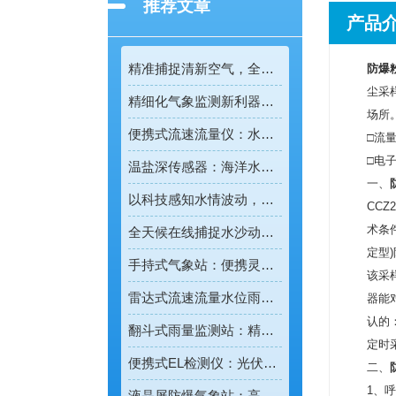
推荐文章
产品
精准捕捉清新空气，全彩屏一体化负氧离子监测站量化生态优势
防爆
尘采
精细化气象监测新利器！雨雾滴谱仪精准识别各类雨雪雾天气
场所
便携式流速流量仪：水文野外勘测的便携智能检测利器
□流量：
□电
温盐深传感器：海洋水环境智能监测的核心感知设备
一、
以科技感知水情波动，河道水位监测站守护流域河道安全
CC
术条件
全天候在线捕捉水沙动态，智能光电测沙仪守护水域水沙安全
定型
手持式气象站：便携灵活的移动式气象监测智能设备
该采
雷达式流速流量水位雨量监测站：全域水文智慧监测一体化设备
器能
认的
翻斗式雨量监测站：精准把控雨情的水利水文监测设备
定时
便携式EL检测仪：光伏组件隐形缺陷的移动检测利器
二、
1、呼
液晶屏防爆气象站：高危场景专用的智能化气象监测设备