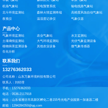
机场气象站
雷电预警系统
输电线路气象站
北斗环境监测站
森林火情监测终端
高精度风蚀自动气象站
夜视仪
温湿度记录仪
气象仪器
产品中心
气象环境监测站
农业气象站
水文监测站
土壤墒情监测站
大气环境监测站
光伏气象监测设备
植物病害监测设备
其他农业设备
微气象传感器
生化分析
联系我们
13276362033
公司名称：山东万象环境科技有限公司
联系人：刘经理
手机：13276362033
电话：0536-2117918
地址：山东省潍坊市高新区孵化二巷155号光电产业园第一加速器二楼
邮箱：1294284350@qq.com