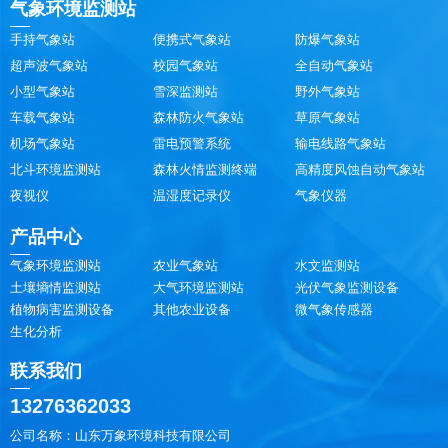
气象环境监测站
手持气象站
便携式气象站
防爆气象站
超声波气象站
校园气象站
全自动气象站
小型气象站
雪深监测站
野外气象站
车载气象站
森林防火气象站
草原气象站
机场气象站
雷电预警系统
输电线路气象站
北斗环境监测站
森林火情监测终端
高精度风蚀自动气象站
夜视仪
温湿度记录仪
气象仪器
产品中心
气象环境监测站
农业气象站
水文监测站
土壤墒情监测站
大气环境监测站
光伏气象监测设备
植物病害监测设备
其他农业设备
微气象传感器
生化分析
联系我们
13276362033
公司名称：山东万象环境科技有限公司