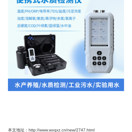
本文地址：http://www.wxqxz.cn/new/2747.html