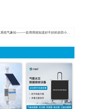
气象站——一款用用就知道好不好的农田小气候生态气象站2023已更新