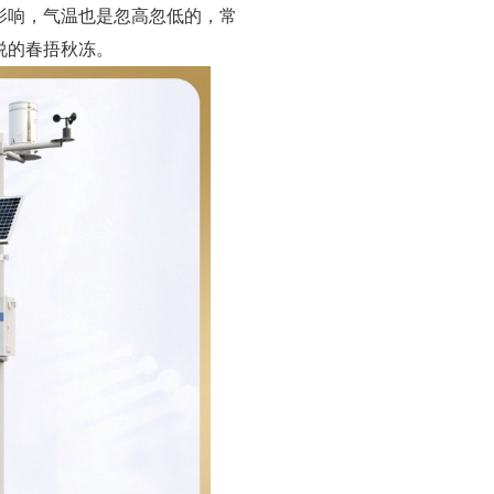
影响，气温也是忽高忽低的，常
说的春捂秋冻。