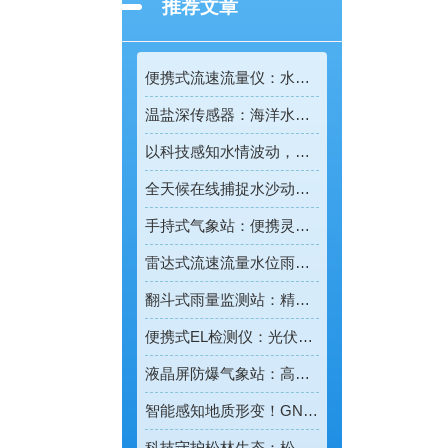
推荐文章
便携式流速流量仪：水文野外勘测的便携智能检测利器
温盐深传感器：海洋水环境智能监测的核心感知设备
以科技感知水情波动，河道水位监测站守护流域河道安全
全天候在线捕捉水沙动态，智能光电测沙仪守护水域水沙安全
手持式气象站：便携灵活的移动式气象监测智能设备
雷达式流速流量水位雨量监测站：全域水文智慧监测一体化设备
翻斗式雨量监测站：精准把控雨情的水利水文监测设备
便携式EL检测仪：光伏组件隐形缺陷的移动检测利器
液晶屏防爆气象站：高危场景专用的智能化气象监测设备
智能感知地质形变！GNSS位移监测系统守护全域地质安全
科技守护松林生态：松材线虫病检测仪助力林业精准防疫