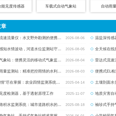
款能见度传感器
车载式自动气象站
自动雨
文章
速流量仪：水文野外勘测的便携智能检测利器
温盐深传感器
2026-08-06
知水情波动，河道水位监测站守护流域河道安全
全天候在线捕捉水
2026-08-05
象站：便携灵活的移动式气象监测智能设备
雷达式流速流量水
2026-08-04
量监测站：精准把控雨情的水利水文监测设备
便携式EL检测
2026-08-03
情”尽在掌握：农业四情监测系统的创新应用
土壤剖面水分速测仪
2025-04-14
见度检测器，基于透射原理工作
地质灾害自动
2025-11-07
积水监测系统：城市道路积水的精准“量尺”
袖珍式手持
2025-08-18
气象站，手持式气象站精准掌握天地风云变化
小学校园气
2026-06-01