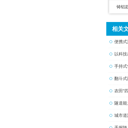
铸铝
相关
便携式流
以科技感
手持式气
翻斗式雨
农田“四
隧道能
城市道路
手握随身