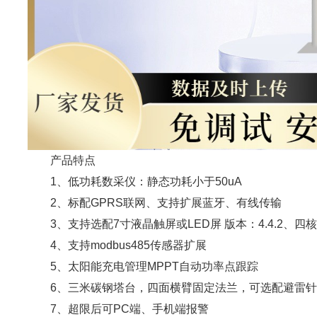
产品特点
1、低功耗数采仪：静态功耗小于50uA
2、标配GPRS联网、支持扩展蓝牙、有线传输
3、支持选配7寸液晶触屏或LED屏 版本：4.4.2、四核Cort
4、支持modbus485传感器扩展
5、太阳能充电管理MPPT自动功率点跟踪
6、三米碳钢塔台，四面横臂固定法兰，可选配避雷针
7、超限后可PC端、手机端报警