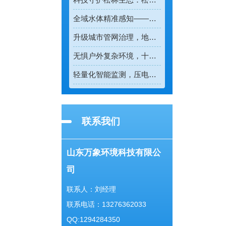
全域水体精准感知——多普勒流速仪重塑水流测速新模式
升级城市管网治理，地下管网水文监测系统实现精细化管控
无惧户外复杂环境，十要素自动气象站稳定守护全域气象安全
轻量化智能监测，压电雨量监测站适配全场景雨量观测
联系我们
山东万象环境科技有限公
司
联系人：刘经理
联系电话：13276362033
QQ:1294284350