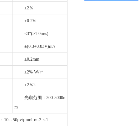
±2％
±0.2%
<3°(>1.0m/s)
±(0.3+0.03V)m/s
±0.2mm
±2% W/㎡
±2％h
光谱范围：
300-3000n
m
0～50μv/μmol·m-2·s-1