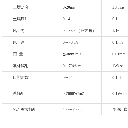
土壤盐分
0-20ms
±0.1ms
土壤
PH
0-14
0.1
风 向
0～360°（16方向）
1/16
风 速
0～70m/s
0.1m/s
雨
量
≦4mm/min
0.01mm
紫外辐射
0～70W/㎡
1W/㎡
日照时数
0～24h
0.1 h
总辐射
0-2000W/m2
0.1W/m2
光合有效辐射
400～700nm
灵
敏 度：1