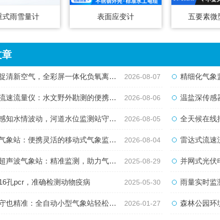
重式雨雪量计
表面应变计
五要素微
文章
清新空气，全彩屏一体化负氧离子监测站量化生态优势
精细化气象监测新
2026-08-07
速流量仪：水文野外勘测的便携智能检测利器
温盐深传感器
2026-08-06
知水情波动，河道水位监测站守护流域河道安全
全天候在线捕捉水
2026-08-05
象站：便携灵活的移动式气象监测智能设备
雷达式流速流量水
2026-08-04
声波气象站：精准监测，助力气象研究与环境保护
并网式光伏电站环
2025-08-29
16孔pcr，准确检测动物疫病
雨量实时监
2025-05-30
也精准：全自动小型气象站轻松应对各类气象问题
森林公园环
2026-01-27