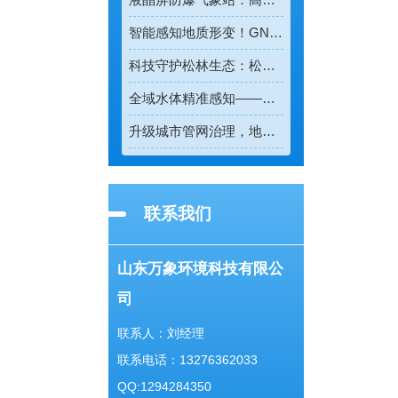
智能感知地质形变！GNSS位移监测系统守护全域地质安全
科技守护松林生态：松材线虫病检测仪助力林业精准防疫
全域水体精准感知——多普勒流速仪重塑水流测速新模式
升级城市管网治理，地下管网水文监测系统实现精细化管控
联系我们
山东万象环境科技有限公
司
联系人：刘经理
联系电话：13276362033
QQ:1294284350