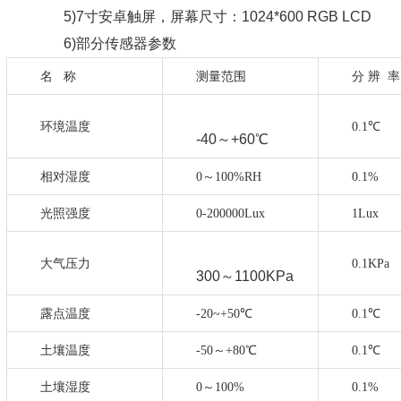
5)7寸安卓触屏，屏幕尺寸：1024*600 RGB LCD
6)部分传感器参数
名
称
测量范围
分
辨 率
环境温度
0.1℃
-40～+60℃
相对湿度
0～100%RH
0.1%
光照强度
0-200000Lux
1Lux
大气压力
0.1KPa
300～1100KPa
露点温度
-20~+50℃
0.1℃
土壤温度
-50～+80℃
0.1℃
土壤湿度
0～100%
0.1%