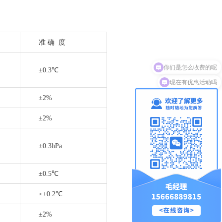
准
确 度
±0.3℃
现在有优惠活动吗
±2%
±2%
±0.3hPa
±0.5℃
≤±0.2℃
±2%