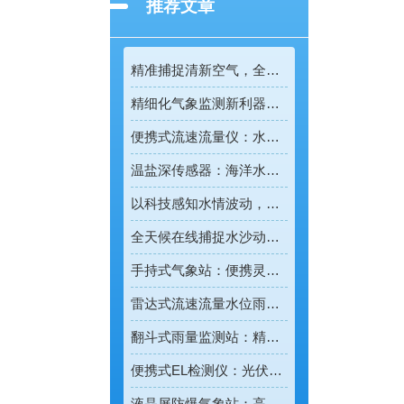
推荐文章
精准捕捉清新空气，全彩屏一体化负氧离子监测站量化生态优势
精细化气象监测新利器！雨雾滴谱仪精准识别各类雨雪雾天气
便携式流速流量仪：水文野外勘测的便携智能检测利器
温盐深传感器：海洋水环境智能监测的核心感知设备
以科技感知水情波动，河道水位监测站守护流域河道安全
全天候在线捕捉水沙动态，智能光电测沙仪守护水域水沙安全
手持式气象站：便携灵活的移动式气象监测智能设备
雷达式流速流量水位雨量监测站：全域水文智慧监测一体化设备
翻斗式雨量监测站：精准把控雨情的水利水文监测设备
便携式EL检测仪：光伏组件隐形缺陷的移动检测利器
液晶屏防爆气象站：高危场景专用的智能化气象监测设备