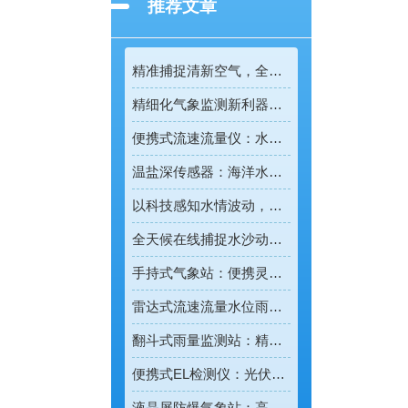
推荐文章
精准捕捉清新空气，全彩屏一体化负氧离子监测站量化生态优势
精细化气象监测新利器！雨雾滴谱仪精准识别各类雨雪雾天气
便携式流速流量仪：水文野外勘测的便携智能检测利器
温盐深传感器：海洋水环境智能监测的核心感知设备
以科技感知水情波动，河道水位监测站守护流域河道安全
全天候在线捕捉水沙动态，智能光电测沙仪守护水域水沙安全
手持式气象站：便携灵活的移动式气象监测智能设备
雷达式流速流量水位雨量监测站：全域水文智慧监测一体化设备
翻斗式雨量监测站：精准把控雨情的水利水文监测设备
便携式EL检测仪：光伏组件隐形缺陷的移动检测利器
液晶屏防爆气象站：高危场景专用的智能化气象监测设备