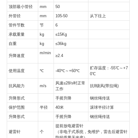
顶部最小管径
mm
50
外管径
mm
105-50
从下往上
管件节数
节
6
承载重量
kg
≤15Kg
自重
kg
≤36kg
m/min
升降速度
≥2.4
贮存温度：-55℃～+7
使用温度
℃
-40℃～+60℃
0℃
风速≤28/s时正常
抗风能力
m/s
抗8级风(带拉绳)
工作
升降形式
手摇升降
钢丝绳传送
保护范围
半径
40米
滚球半径计算
升降形式
手摇升降
钢丝绳传送
提前放电避雷针
避雷针
个
（非电子式系统，免维护，雷击后避雷针
防护质量无改变）