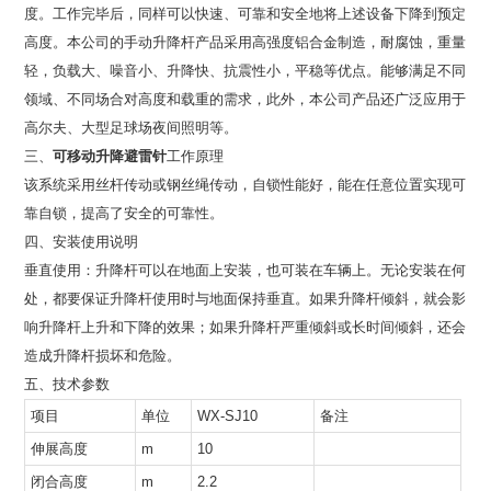
度。工作完毕后，同样可以快速、可靠和安全地将上述设备下降到预定
高度。本公司的手动升降杆产品采用高强度铝合金制造，耐腐蚀，重量
轻，负载大、噪音小、升降快、抗震性小，平稳等优点。能够满足不同
领域、不同场合对高度和载重的需求，此外，本公司产品还广泛应用于
高尔夫、大型足球场夜间照明等。
三、
可移动升降避雷针
工作原理
该系统采用丝杆传动或钢丝绳传动，自锁性能好，能在任意位置实现可
靠自锁，提高了安全的可靠性。
四、安装使用说明
垂直使用：升降杆可以在地面上安装，也可装在车辆上。无论安装在何
处，都要保证升降杆使用时与地面保持垂直。如果升降杆倾斜，就会影
响升降杆上升和下降的效果；如果升降杆严重倾斜或长时间倾斜，还会
造成升降杆损坏和危险。
五、技术参数
项目
单位
WX-SJ10
备注
伸展高度
m
10
闭合高度
m
2.2