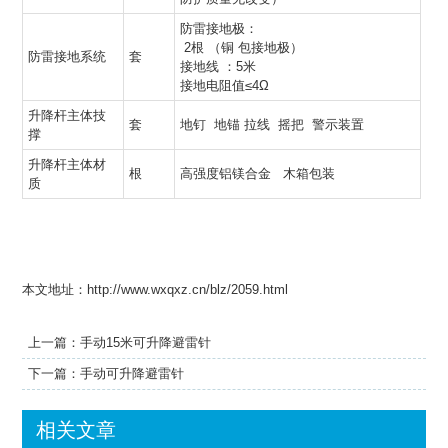
防雷接地极：
2根 （铜 包接地极）
防雷接地系统
套
接地线 ：5米
接地电阻值≤4Ω
升降杆主体技
套
地钉 地锚 拉线 摇把 警示装置
撑
升降杆主体材
根
高强度铝镁合金 木箱包装
质
本文地址：http://www.wxqxz.cn/blz/2059.html
上一篇：
手动15米可升降避雷针
下一篇：
手动可升降避雷针
相关文章