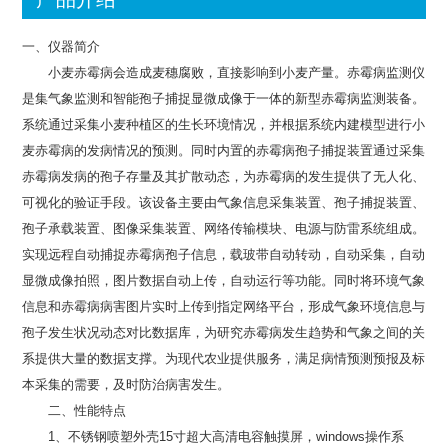
一、仪器简介
小麦赤霉病会造成麦穗腐败，直接影响到小麦产量。赤霉病监测仪
是集气象监测和智能孢子捕捉显微成像于一体的新型赤霉病监测装备。
系统通过采集小麦种植区的生长环境情况，并根据系统内建模型进行小
麦赤霉病的发病情况的预测。同时内置的赤霉病孢子捕捉装置通过采集
赤霉病发病的孢子存量及其扩散动态，为赤霉病的发生提供了无人化、
可视化的验证手段。该设备主要由气象信息采集装置、孢子捕捉装置、
孢子承载装置、图像采集装置、网络传输模块、电源与防雷系统组成。
实现远程自动捕捉赤霉病孢子信息，载玻带自动转动，自动采集，自动
显微成像拍照，图片数据自动上传，自动运行等功能。同时将环境气象
信息和赤霉病病害图片实时上传到指定网络平台，形成气象环境信息与
孢子发生状况动态对比数据库，为研究赤霉病发生趋势和气象之间的关
系提供大量的数据支撑。为现代农业提供服务，满足病情预测预报及标
本采集的需要，及时防治病害发生。
二、性能特点
1、不锈钢喷塑外壳15寸超大高清电容触摸屏，windows操作系