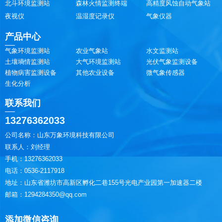
北斗环境监测站
森林火情监测终端
高精度风蚀自动气象站
夜视仪
温湿度记录仪
气象仪器
产品中心
气象环境监测站
农业气象站
水文监测站
土壤墒情监测站
大气环境监测站
光伏气象监测设备
植物病害监测设备
其他农业设备
微气象传感器
生化分析
联系我们
13276362033
公司名称：山东万象环境科技有限公司
联系人：刘经理
手机：13276362033
电话：0536-2117918
地址：山东省潍坊市高新区孵化二巷155号光电产业园第一加速器二楼
邮箱：1294284350@qq.com
添加微信咨询