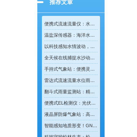
推荐文章
便携式流速流量仪：水文野外勘测的便携智能检测利器
温盐深传感器：海洋水环境智能监测的核心感知设备
以科技感知水情波动，河道水位监测站守护流域河道安全
全天候在线捕捉水沙动态，智能光电测沙仪守护水域水沙安全
手持式气象站：便携灵活的移动式气象监测智能设备
雷达式流速流量水位雨量监测站：全域水文智慧监测一体化设备
翻斗式雨量监测站：精准把控雨情的水利水文监测设备
便携式EL检测仪：光伏组件隐形缺陷的移动检测利器
液晶屏防爆气象站：高危场景专用的智能化气象监测设备
智能感知地质形变！GNSS位移监测系统守护全域地质安全
科技守护松林生态：松材线虫病检测仪助力林业精准防疫