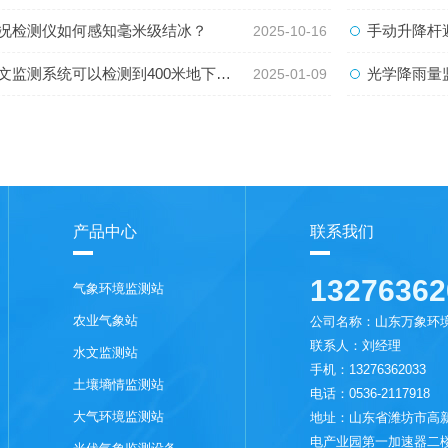
况检测仪如何感知毫米级结冰？
手动升降杆
2025-10-16
监测系统可以检测到400米地下水位情况
光学降雨量监
2025-01-09
产品中心
联系我们
13276362
气象环境监测站
农业气象站
公司名称：山东万象环
联系人：刘经理
水文监测站
手机：13276362033
土壤墒情监测站
电话：0536-2117918
大气环境监测站
地址：山东省潍坊市高新
电产业园第一加速器二