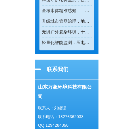
全域水体精准感知——多普勒流速仪重塑水流测速新模式
升级城市管网治理，地下管网水文监测系统实现精细化管控
无惧户外复杂环境，十要素自动气象站稳定守护全域气象安全
轻量化智能监测，压电雨量监测站适配全场景雨量观测
联系我们
山东万象环境科技有限公
司
联系人：刘经理
联系电话：13276362033
QQ:1294284350