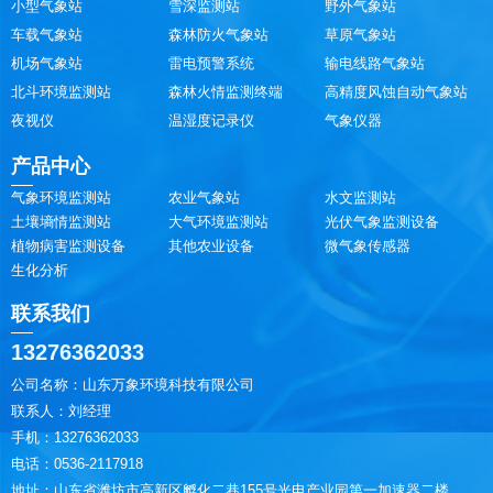
小型气象站
雪深监测站
野外气象站
车载气象站
森林防火气象站
草原气象站
机场气象站
雷电预警系统
输电线路气象站
北斗环境监测站
森林火情监测终端
高精度风蚀自动气象站
夜视仪
温湿度记录仪
气象仪器
产品中心
气象环境监测站
农业气象站
水文监测站
土壤墒情监测站
大气环境监测站
光伏气象监测设备
植物病害监测设备
其他农业设备
微气象传感器
生化分析
联系我们
13276362033
公司名称：山东万象环境科技有限公司
联系人：刘经理
手机：13276362033
电话：0536-2117918
地址：山东省潍坊市高新区孵化二巷155号光电产业园第一加速器二楼