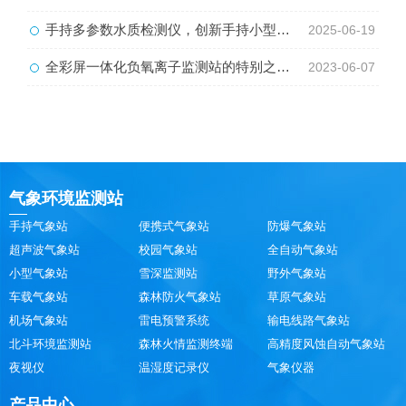
手持多参数水质检测仪，创新手持小型水质监测工具
2025-06-19
全彩屏一体化负氧离子监测站的特别之处在哪
2023-06-07
气象环境监测站
手持气象站
便携式气象站
防爆气象站
超声波气象站
校园气象站
全自动气象站
小型气象站
雪深监测站
野外气象站
车载气象站
森林防火气象站
草原气象站
机场气象站
雷电预警系统
输电线路气象站
北斗环境监测站
森林火情监测终端
高精度风蚀自动气象站
夜视仪
温湿度记录仪
气象仪器
产品中心