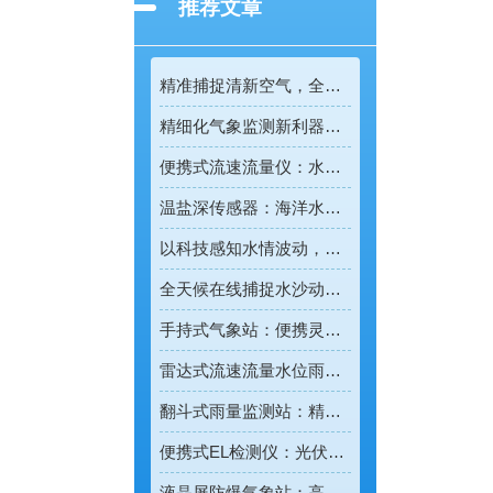
推荐文章
精准捕捉清新空气，全彩屏一体化负氧离子监测站量化生态优势
精细化气象监测新利器！雨雾滴谱仪精准识别各类雨雪雾天气
便携式流速流量仪：水文野外勘测的便携智能检测利器
温盐深传感器：海洋水环境智能监测的核心感知设备
以科技感知水情波动，河道水位监测站守护流域河道安全
全天候在线捕捉水沙动态，智能光电测沙仪守护水域水沙安全
手持式气象站：便携灵活的移动式气象监测智能设备
雷达式流速流量水位雨量监测站：全域水文智慧监测一体化设备
翻斗式雨量监测站：精准把控雨情的水利水文监测设备
便携式EL检测仪：光伏组件隐形缺陷的移动检测利器
液晶屏防爆气象站：高危场景专用的智能化气象监测设备