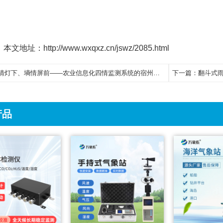
本文地址：http://www.wxqxz.cn/jswz/2085.html
情灯下、墒情屏前——农业信息化四情监测系统的宿州具体实践
下一篇：
翻斗式
产品