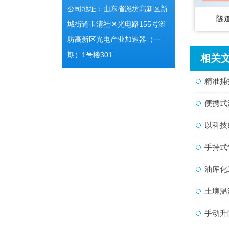
公司地址：山东省潍坊高新区新
隧
城街道玉清社区光电路155号潍
坊高新区光电产业加速器（一
期）1号楼301
相关
精准捕捉
便携式流
以科技感
手持式气
油库化
土壤温湿度
手动升