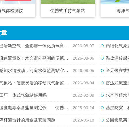
道气体检测仪
便携式手持气象站
海洋
文章
清新空气，全彩屏一体化负氧离子监测站量化生态优势
精细化气象监测新
2026-08-07
速流量仪：水文野外勘测的便携智能检测利器
温盐深传感器
2026-08-06
知水情波动，河道水位监测站守护流域河道安全
全天候在线捕捉水
2026-08-05
象站：便携灵活的移动式气象监测智能设备
雷达式流速流量水
2026-08-04
工厂一体式气象站好用吗
水产养殖水质
2022-02-09
电导率含盐量测定仪——便携新测器，随时随地测土壤
基层防灾工程便
2025-03-24
降杆避雷针的用途及安装问题
公园负氧离子监
2023-05-18