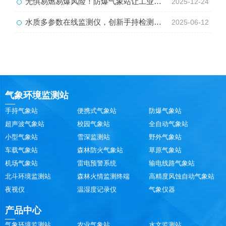
无惧易燃易爆风险！防爆气象站让工业现场气象监测更安全
2025-12-24
水质多参数在线监测仪，创新手持检测水质状况工具
2025-06-12
气象环境监测站
手持气象站
便携式气象站
防爆气象站
超声波气象站
校园气象站
全自动气象站
小型气象站
雪深监测站
野外气象站
车载气象站
森林防火气象站
草原气象站
机场气象站
雷电预警系统
输电线路气象站
北斗环境监测站
森林火情监测终端
高精度风蚀自动气象站
夜视仪
温湿度记录仪
气象仪器
产品中心
气象环境监测站
农业气象站
水文监测站