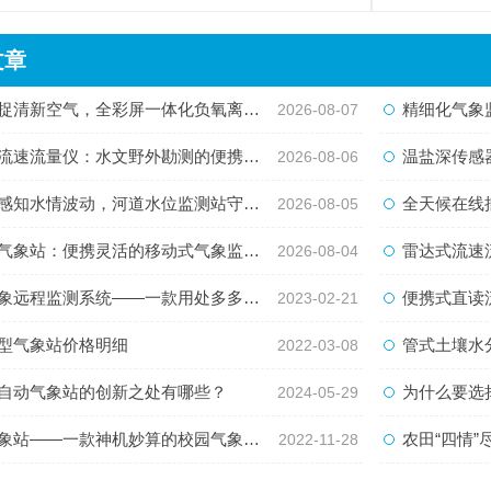
文章
清新空气，全彩屏一体化负氧离子监测站量化生态优势
精细化气象监测新
2026-08-07
速流量仪：水文野外勘测的便携智能检测利器
温盐深传感器
2026-08-06
知水情波动，河道水位监测站守护流域河道安全
全天候在线捕捉水
2026-08-05
象站：便携灵活的移动式气象监测智能设备
雷达式流速流量水
2026-08-04
测系统——一款用处多多好处也多多的农业大棚气象监测站2023已更新
便携式直读流
2023-02-21
型气象站价格明细
管式土壤水
2022-03-08
自动气象站的创新之处有哪些？
为什么要选择
2024-05-29
——一款神机妙算的校园气象站仪器#2022厂家推荐已更新
农田“四情”尽
2022-11-28