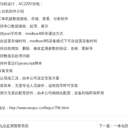
功耗设计，AC220V供电；
上位机软件介绍
PC单机版数据接收、存储、查看、分析软件
支持串口数据接收、处理、展示
持json字符串、modbus485等通信方式
可自设置存储时间，modbus485采集模式下可自设置采集时间
支持自助增加、删除、修改监测参数的协议、名称、图标等
支持数据后处理功能
持外置运行javascript脚本
设备安装
确认现场工况，由本公司设定安装方案
安装简单，无需专业人员操作，远程指导即可安装
使用方无需自配零部件，由本公司精细化配置，设备到场即装即用
：http://www.wxqxz.cn/fbqxz/706.html
化品监测预警系统
下一篇：
一体化