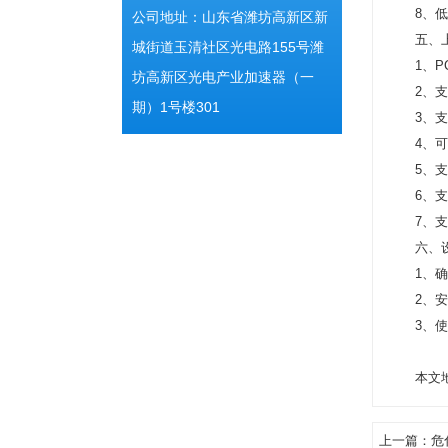
8、低
公司地址：山东省潍坊高新区新
五、
城街道玉清社区光电路155号潍
1、
坊高新区光电产业加速器（一
2、
期）1号楼301
3、支
4、
5、
6、
7、支
六、
1、
2、
3、
本文地址
上一篇：
危