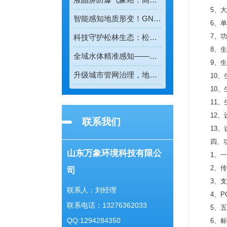
5、大
智能感知地质形变！GNSS位移监测系统守护全域地质安全
6、
7、功
科技守护松林生态：松材线虫病检测仪助力林业精准防疫
8、
全域水体精准感知——多普勒流速仪重塑水流测速新模式
9、
升级城市管网治理，地下管网水文监测系统实现精细化管控
10
10、
11
12、
联系我们
13、
四、
山东万象环境科技有限公
1、
2、
司
3、
联系人：刘经理
4、
联系电话：13276362033
5、
QQ:1294284350
6、