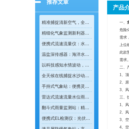
推荐文章
产品
精准捕捉清新空气，全彩屏一体化负氧离子监测站量化生态优势
一、
危险
精细化气象监测新利器！雨雾滴谱仪精准识别各类雨雪雾天气
需求
便携式流速流量仪：水文野外勘测的便携智能检测利器
上位
此款
温盐深传感器：海洋水环境智能监测的核心感知设备
需求
以科技感知水情波动，河道水位监测站守护流域河道安全
二、
1、
全天候在线捕捉水沙动态，智能光电测沙仪守护水域水沙安全
2、
手持式气象站：便携灵活的移动式气象监测智能设备
3、
雷达式流速流量水位雨量监测站：全域水文智慧监测一体化设备
三、
1、风
翻斗式雨量监测站：精准把控雨情的水利水文监测设备
2、风
便携式EL检测仪：光伏组件隐形缺陷的移动检测利器
3、空
4、空
液晶屏防爆气象站：高危场景专用的智能化气象监测设备