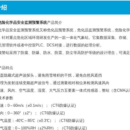
介绍
危险化学品安全监测预警系统
产品简介
化学品安全监测预警系统又称危化品预警系统，危化品监测预警系统，危险化学
，针对重点危化区域环境研发生产的一款一体化气象站。它集数据采集、存储、
机管理软件或者中控室PLC、DCS对接，进行数据的处理分析。
预警站采用了防腐、防爆、防水、防震、防尘等高防护等级的设计理念，可满足
。
产品特点
顶盖隐藏式超声波探头，避免雨雪堆积的干扰，避免自然风遮挡
原理为发射连续变频超声波信号，通过测量相对相位来检测风速风向
风速、风向、空气温度、湿度、大气压力五要素一体式传感器，整站（含CMA认
技术参数
速：0～60m/s（±0.1m/s）；（CT6防爆认证)
向：0～360°（±2°）；（CT6防爆认证)
气温度：-40℃～85℃（±0.3℃）；（CT6防爆认证)
气湿度：0～100%RH（±2%RH）；（CT6防爆认证)